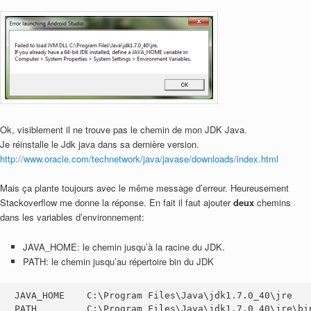
Ok, visiblement il ne trouve pas le chemin de mon JDK Java.
Je réinstalle le Jdk java dans sa dernière version.
http://www.oracle.com/technetwork/java/javase/downloads/index.html
Mais ça plante toujours avec le même message d’erreur. Heureusement
Stackoverflow me donne la réponse. En fait il faut ajouter
deux
chemins
dans les variables d’environnement:
JAVA_HOME: le chemin jusqu’à la racine du JDK.
PATH: le chemin jusqu’au répertoire bin du JDK
JAVA_HOME    C:\Program Files\Java\jdk1.7.0_40\jre

PATH         C:\Program Files\Java\jdk1.7.0_40\jre\bi