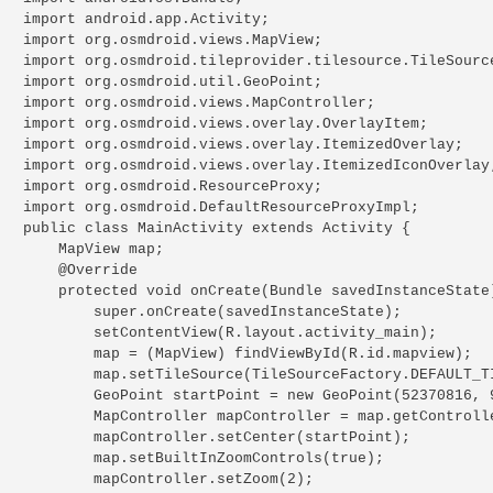
import android.app.Activity;

import org.osmdroid.views.MapView;

import org.osmdroid.tileprovider.tilesource.TileSource
import org.osmdroid.util.GeoPoint;

import org.osmdroid.views.MapController;

import org.osmdroid.views.overlay.OverlayItem;

import org.osmdroid.views.overlay.ItemizedOverlay;

import org.osmdroid.views.overlay.ItemizedIconOverlay;
import org.osmdroid.ResourceProxy;

import org.osmdroid.DefaultResourceProxyImpl;

public class MainActivity extends Activity {

    MapView map;

    @Override

    protected void onCreate(Bundle savedInstanceState)
        super.onCreate(savedInstanceState);

        setContentView(R.layout.activity_main);

        map = (MapView) findViewById(R.id.mapview);

        map.setTileSource(TileSourceFactory.DEFAULT_TI
        GeoPoint startPoint = new GeoPoint(52370816, 9
        MapController mapController = map.getControlle
        mapController.setCenter(startPoint);

        map.setBuiltInZoomControls(true);

        mapController.setZoom(2);
