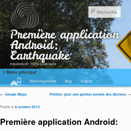
Rech
Première application
Android:
Earthquake
moutons.ch: 100% pure laine
Menu principal
Téléchargements
Blog
English
Aller au contenu principal
Aller au contenu secondaire
Navigation des articles
←
→
Google Maps
Pétition: pour une gestion sociale des déchets
Publié le
8 octobre 2013
Première application Android: