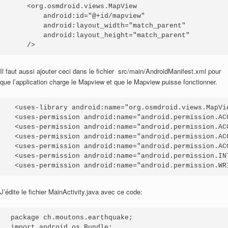
    <org.osmdroid.views.MapView

        android:id="@+id/mapview"

        android:layout_width="match_parent"

        android:layout_height="match_parent"

    />
Il faut aussi ajouter ceci dans le fichier src/main/AndroidManifest.xml pour
que l’application charge le Mapview et que le Mapview puisse fonctionner.
 <uses-library android:name="org.osmdroid.views.MapVie
 <uses-permission android:name="android.permission.ACC
 <uses-permission android:name="android.permission.ACC
 <uses-permission android:name="android.permission.ACC
 <uses-permission android:name="android.permission.ACC
 <uses-permission android:name="android.permission.INT
 <uses-permission android:name="android.permission.WR
J’édite le fichier MainActivity.java avec ce code:
package ch.moutons.earthquake;

import android.os.Bundle;
